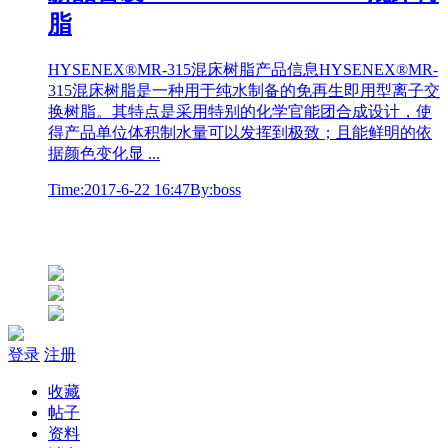
脂
HYSENEX®MR-315混床树脂产品信息HYSENEX®MR-
315混床树脂是一种用于纯水制备的免再生即用型离子交
换树脂。其特点是采用特别的化学官能团合成设计，使
得产品单位体积制水量可以发挥到极致；且能鲜明的依
据颜色变化显 ...
Time:2017-6-22 16:47
By:boss
登录
注册
收藏
帖子
资料