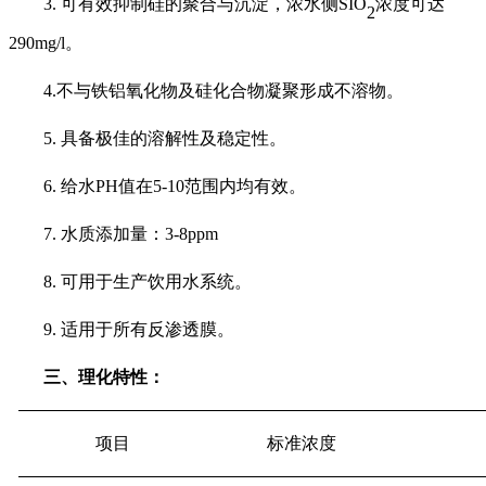
3. 可
有效
抑制硅的聚合与沉淀，浓水侧
SIO
浓度
可
达
2
290mg/l。
4.不与铁铝氧化物及硅化合物凝聚形成不溶物。
5
. 具备极佳的溶解性及稳定性。
6
. 给水PH值在5-10范围内均有效。
7
. 水质添加量：3-8ppm
8
. 可用于生产饮用水系统。
9
. 适用于所有反渗透膜。
三、理化特性：
项目
标准浓度