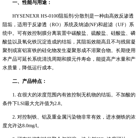
一、性能与用途：
HYSENEX
R
HS-0100阻垢剂/分散剂是一种由高效反渗透
阻垢，适用于反渗透（RO）系统及纳滤(NF)和超滤（UF）系
统中。可有效控制膜分离装置中碳酸盐、硫酸盐、硅酸盐、磷
酸盐以及氧化铁沉淀造成的结垢，其阻垢效能高且不与残留凝
聚剂或富铝富铁的硅化物发生凝聚形成不溶聚合物。长期使用
本产品可延长系统清洗周期和膜元件寿命，
能提高产水量和产
水质量，
降低运行成本。
二、产品特点：
1.
在很大的浓度范围内
有效控制无机物的结垢。不加酸的
条件下
LSI最大允许值为2.8。
2. 对控制铁、铝及重金属污染物非常有效，进水侧铁的浓
度
允许
达
8.0mg/l。